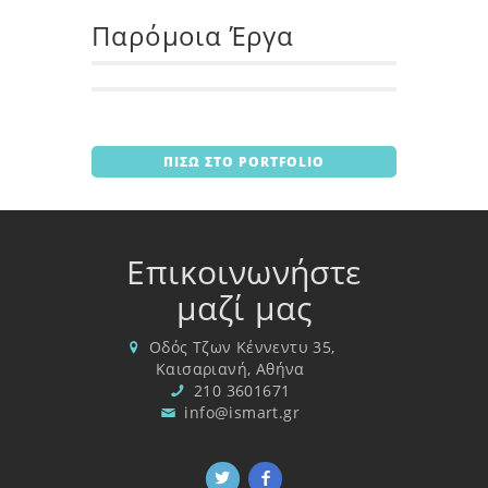
Παρόμοια Έργα
ΠΙΣΩ ΣΤΟ PORTFOLIO
Επικοινωνήστε
μαζί μας
Οδός Τζων Κέννεντυ 35,
Καισαριανή, Αθήνα
210 3601671
info@ismart.gr