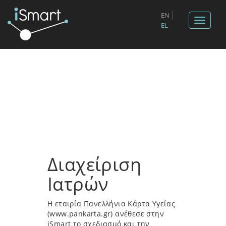
EN
Toggle
EL
navigat
Διαχείριση
Ιατρών
Η εταιρία Πανελλήνια Κάρτα Υγείας
(www.pankarta.gr) ανέθεσε στην
iSmart το σχεδιασμό και την