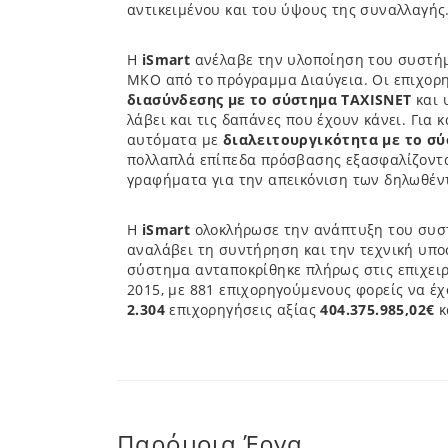
αντικειμένου και του ύψους της συναλλαγής
Η
iSmart
ανέλαβε την υλοποίηση του συστήμ
ΜΚΟ από το πρόγραμμα Διαύγεια. Οι επιχορ
διασύνδεσης με το σύστημα TAXISNET
και 
λάβει και τις δαπάνες που έχουν κάνει. Για 
αυτόματα με
διαλειτουργικότητα με το σύ
πολλαπλά επίπεδα πρόσβασης εξασφαλίζοντα
γραφήματα για την απεικόνιση των δηλωθέν
Η
iSmart
ολοκλήρωσε την ανάπτυξη του συστ
αναλάβει τη συντήρηση και την τεχνική υποσ
σύστημα ανταποκρίθηκε πλήρως στις επιχειρ
2015, με 881 επιχορηγούμενους φορείς να έχ
2.304
επιχορηγήσεις αξίας
404.375.985,02€
κ
Παρόμοια Έργα