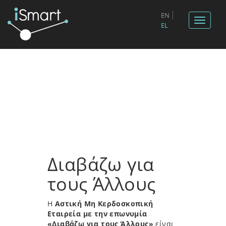
EN
Toggle
EL
navigat
Διαβάζω για
τους Άλλους
Η
Αστική Μη Κερδοσκοπική
Εταιρεία με την επωνυμία
«Διαβάζω για τους Άλλους»
είναι