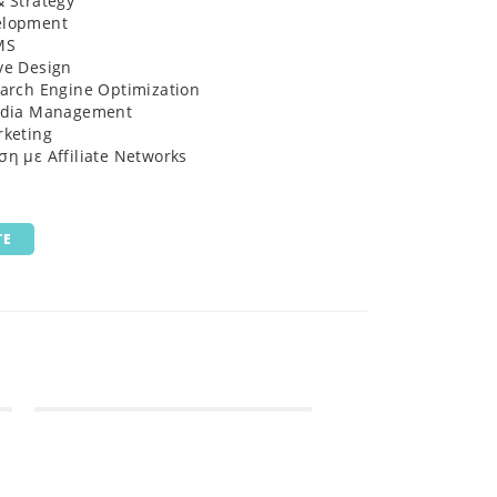
 Strategy
elopment
MS
ve Design
arch Engine Optimization
edia Management
rketing
η με Affiliate Networks
TE