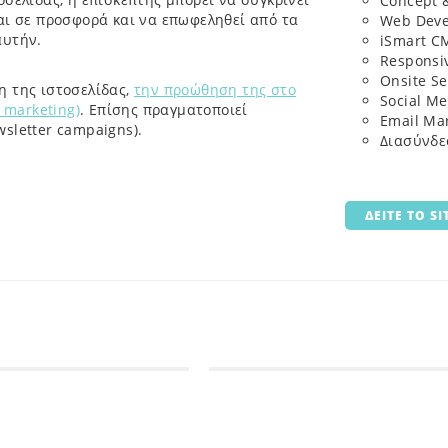
Concept &
ται σε προσφορά και να επωφεληθεί από τα
Web Dev
αυτήν.
iSmart C
Responsi
Οnsite Se
η της ιστοσελίδας,
την προώθηση της στο
Social M
 marketing)
. Επίσης πραγματοποιεί
Email Ma
sletter campaigns).
Διασύνδεσ
ΔΕΙΤΕ ΤΟ SI