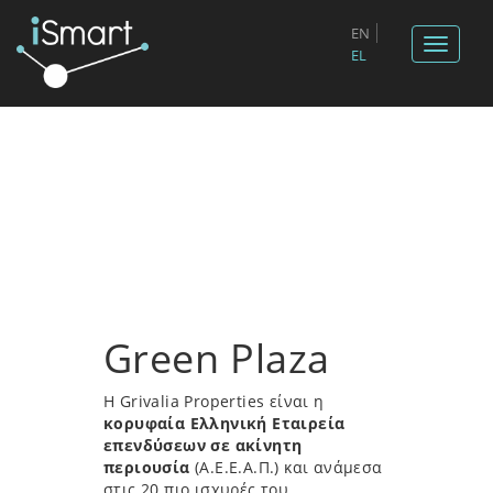
EN
Toggle
EL
navigat
Green Plaza
Η Grivalia Properties είναι η
κορυφαία Ελληνική Εταιρεία
επενδύσεων σε ακίνητη
περιουσία
(Α.Ε.Ε.Α.Π.) και ανάμεσα
στις 20 πιο ισχυρές του